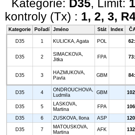
Kategorie:
D35
, Limit:
kontroly (Tx) :
1, 2, 3, R
Kategorie
Pořadí
Jméno
Stát
Index
Č
D35
1
KULICKA, Agata
POL
62
SIMACKOVA,
D35
2
FPA
73
Jitka
HAZMUKOVA,
D35
3
GBM
84
Pavla
ONDROUCHOVA,
D35
4
GBM
102
Ludmila
LASKOVA,
D35
5
FPA
106
Martina
D35
6
ZUSKOVA, Ilona
ASP
120
MATOUSKOVA,
D35
7
AFK
132
Martina