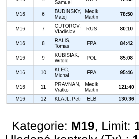
Samuel
BUDINSKY,
Medik
M16
6
78:50
Matej
Martin
GUTOROV,
M16
7
RUS
80:10
Vladislav
RALIS,
M16
8
FPA
84:42
Tomas
KUBISIAK,
M16
9
POL
85:08
Witold
KLEC,
M16
10
FPA
95:46
Michal
PRAVNAN,
Medik
M16
11
121:40
Vratko
Martin
M16
12
KLAJL, Petr
ELB
130:36
Kategorie:
M19
, Limit: