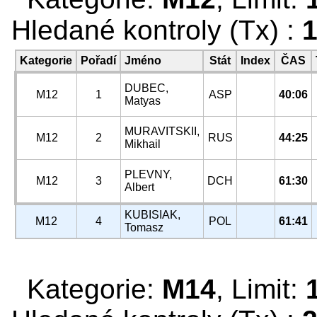
Hledané kontroly (Tx) :
1
Kategorie
Pořadí
Jméno
Stát
Index
ČAS
DUBEC,
M12
1
ASP
40:06
Matyas
MURAVITSKII,
M12
2
RUS
44:25
Mikhail
PLEVNY,
M12
3
DCH
61:30
Albert
KUBISIAK,
M12
4
POL
61:41
Tomasz
Kategorie:
M14
, Limit: