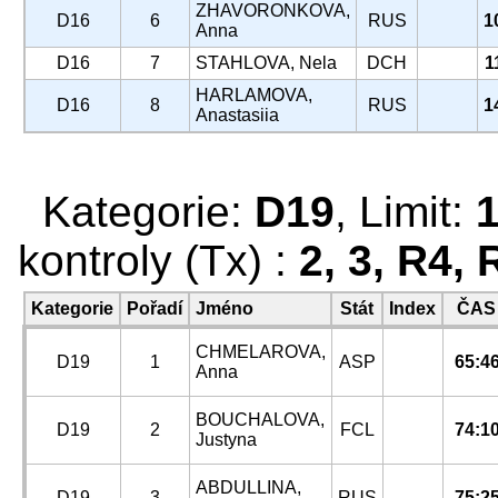
ZHAVORONKOVA,
D16
6
RUS
1
Anna
D16
7
STAHLOVA, Nela
DCH
1
HARLAMOVA,
D16
8
RUS
1
Anastasiia
Kategorie:
D19
, Limit:
kontroly (Tx) :
2, 3, R4, 
Kategorie
Pořadí
Jméno
Stát
Index
ČAS
CHMELAROVA,
D19
1
ASP
65:4
Anna
BOUCHALOVA,
D19
2
FCL
74:1
Justyna
ABDULLINA,
D19
3
RUS
75:2