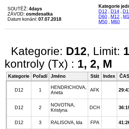
Kategorie jedn
SOUTĚŽ:
4days
D12
,
D14
,
D1
ZÁVOD:
osmdesatka
D60
,
M12
,
M1
Datum konání:
07.07.2018
M50
,
M60
Kategorie:
D12
, Limit:
kontroly (Tx) :
1, 2, M
Kategorie
Pořadí
Jméno
Stát
Index
ČA
HENDRICHOVA,
D12
1
AFK
29:4
Aneta
NOVOTNA,
D12
2
DCH
36:1
Kristyna
D12
3
RALISOVA, Ida
FPA
41:2