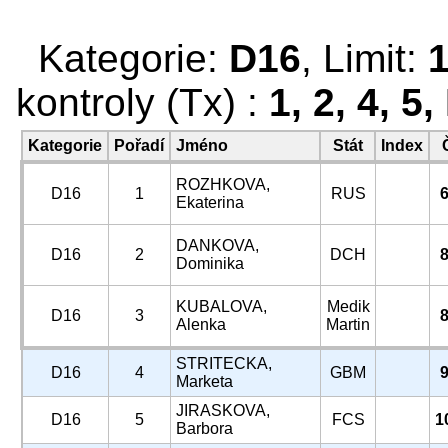
Kategorie:
D16
, Limit:
kontroly (Tx) :
1, 2, 4, 5,
Kategorie
Pořadí
Jméno
Stát
Index
ROZHKOVA,
D16
1
RUS
6
Ekaterina
DANKOVA,
D16
2
DCH
8
Dominika
KUBALOVA,
Medik
D16
3
8
Alenka
Martin
STRITECKA,
D16
4
GBM
9
Marketa
JIRASKOVA,
D16
5
FCS
1
Barbora