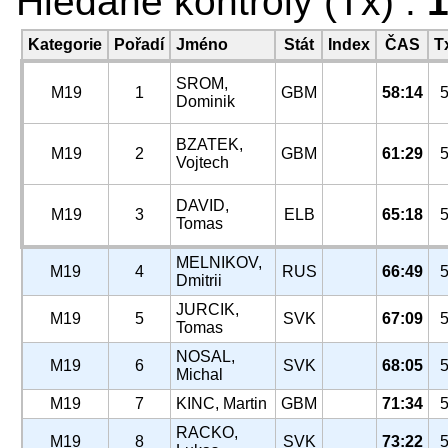
Hledané kontroly (Tx) :
1
Kategorie
Pořadí
Jméno
Stát
Index
ČAS
T
SROM,
M19
1
GBM
58:14
Dominik
BZATEK,
M19
2
GBM
61:29
Vojtech
DAVID,
M19
3
ELB
65:18
Tomas
MELNIKOV,
M19
4
RUS
66:49
Dmitrii
JURCIK,
M19
5
SVK
67:09
Tomas
NOSAL,
M19
6
SVK
68:05
Michal
M19
7
KINC, Martin
GBM
71:34
RACKO,
M19
8
SVK
73:22