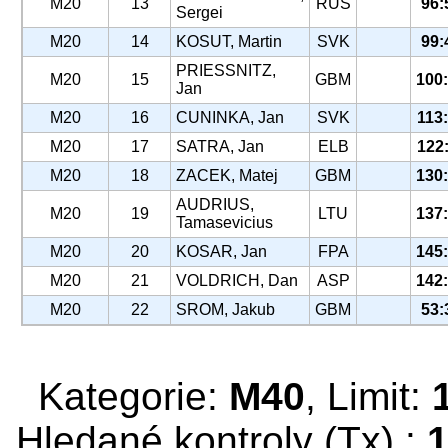
M20
13
RUS
96:
Sergei
M20
14
KOSUT, Martin
SVK
99:
PRIESSNITZ,
M20
15
GBM
100
Jan
M20
16
CUNINKA, Jan
SVK
113
M20
17
SATRA, Jan
ELB
122
M20
18
ZACEK, Matej
GBM
130
AUDRIUS,
M20
19
LTU
137
Tamasevicius
M20
20
KOSAR, Jan
FPA
145
M20
21
VOLDRICH, Dan
ASP
142
M20
22
SROM, Jakub
GBM
53:
Kategorie:
M40
, Limit:
Hledané kontroly (Tx) :
1