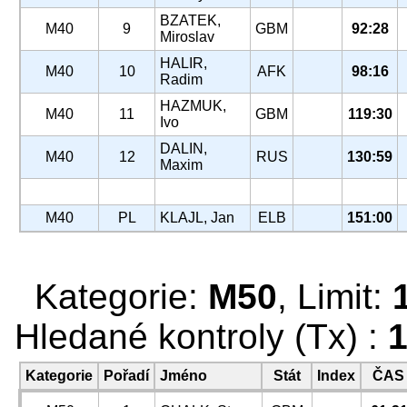
BZATEK,
M40
9
GBM
92:28
Miroslav
HALIR,
M40
10
AFK
98:16
Radim
HAZMUK,
M40
11
GBM
119:30
Ivo
DALIN,
M40
12
RUS
130:59
Maxim
M40
PL
KLAJL, Jan
ELB
151:00
Kategorie:
M50
, Limit:
Hledané kontroly (Tx) :
1
Kategorie
Pořadí
Jméno
Stát
Index
ČAS