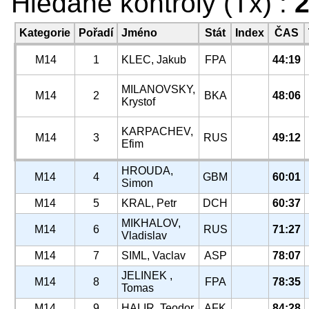
Hledané kontroly (Tx) :
2
Kategorie
Pořadí
Jméno
Stát
Index
ČAS
M14
1
KLEC, Jakub
FPA
44:19
MILANOVSKY,
M14
2
BKA
48:06
Krystof
KARPACHEV,
M14
3
RUS
49:12
Efim
HROUDA,
M14
4
GBM
60:01
Simon
M14
5
KRAL, Petr
DCH
60:37
MIKHALOV,
M14
6
RUS
71:27
Vladislav
M14
7
SIML, Vaclav
ASP
78:07
JELINEK ,
M14
8
FPA
78:35
Tomas
M14
9
HALIR, Teodor
AFK
84:28