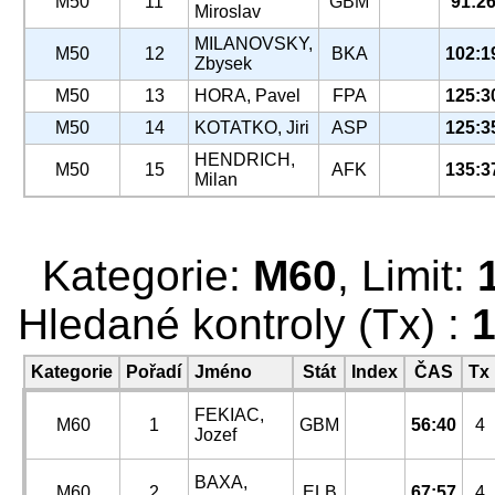
M50
11
GBM
91:2
Miroslav
MILANOVSKY,
M50
12
BKA
102:1
Zbysek
M50
13
HORA, Pavel
FPA
125:3
M50
14
KOTATKO, Jiri
ASP
125:3
HENDRICH,
M50
15
AFK
135:3
Milan
Kategorie:
M60
, Limit:
Hledané kontroly (Tx) :
1
Kategorie
Pořadí
Jméno
Stát
Index
ČAS
Tx
FEKIAC,
M60
1
GBM
56:40
4
Jozef
BAXA,
M60
2
ELB
67:57
4