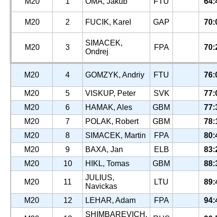
M20
1
OMA, Jakub
FTU
64:
M20
2
FUCIK, Karel
GAP
70:
SIMACEK,
M20
3
FPA
70:
Ondrej
M20
4
GOMZYK, Andriy
FTU
76:
M20
5
VISKUP, Peter
SVK
77:
M20
6
HAMAK, Ales
GBM
77:
M20
7
POLAK, Robert
GBM
78:
M20
8
SIMACEK, Martin
FPA
80:
M20
9
BAXA, Jan
ELB
83:
M20
10
HIKL, Tomas
GBM
88:
JULIUS,
M20
11
LTU
89:
Navickas
M20
12
LEHAR, Adam
FPA
94:
SHIMBAREVICH,