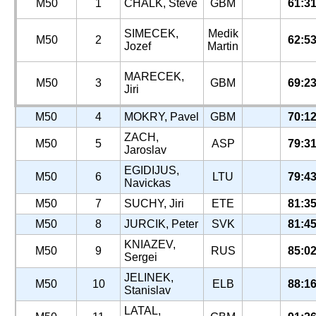
M50
1
CHALK, Steve
GBM
61:3
SIMECEK,
Medik
M50
2
62:5
Jozef
Martin
MARECEK,
M50
3
GBM
69:2
Jiri
M50
4
MOKRY, Pavel
GBM
70:1
ZACH,
M50
5
ASP
79:3
Jaroslav
EGIDIJUS,
M50
6
LTU
79:4
Navickas
M50
7
SUCHY, Jiri
ETE
81:3
M50
8
JURCIK, Peter
SVK
81:4
KNIAZEV,
M50
9
RUS
85:0
Sergei
JELINEK,
M50
10
ELB
88:1
Stanislav
LATAL,