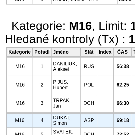
Kategorie:
M16
, Limit:
Hledané kontroly (Tx) :
1
Kategorie
Pořadí
Jméno
Stát
Index
ČAS
DANILIUK,
M16
1
RUS
56:38
Aleksei
PIJUS,
M16
2
POL
62:25
Hubert
TRPAK,
M16
3
DCH
66:30
Jan
DUKAT,
M16
4
ASP
69:18
Simon
SVATEK,
M16
5
DCH
72:52