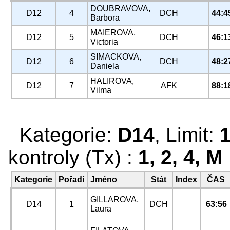
DOUBRAVOVA,
D12
4
DCH
44:4
Barbora
MAIEROVA,
D12
5
DCH
46:1
Victoria
SIMACKOVA,
D12
6
DCH
48:2
Daniela
HALIROVA,
D12
7
AFK
88:1
Vilma
Kategorie:
D14
, Limit:
kontroly (Tx) :
1, 2, 4, M
Kategorie
Pořadí
Jméno
Stát
Index
ČAS
GILLAROVA,
D14
1
DCH
63:56
Laura