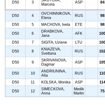
SRUTOVA,
D50
3
ASP
84
Marcela
OVCHINNIKOVA,
D50
4
RUS
98
Elena
D50
5
MACHOVA, Iveta
ETE
98
DRABKOVA,
D50
6
AFK
100
Jana
D50
7
SIGITA, Uziene
LTU
100
KNIAZEVA,
D50
8
RUS
102
Svetlana
SKRIVANOVA,
D50
9
ASP
105
Dagmar
ANDRIUNINA,
D50
10
RUS
110
Alla
D50
11
KOLSKA, Monika
ASP
114
SIMECKOVA,
Medik
D50
12
75
Anna
Martin