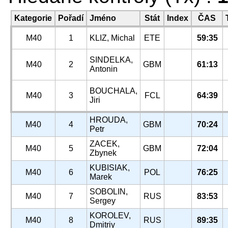
Kategorie
Pořadí
Jméno
Stát
Index
ČAS
M40
1
KLIZ, Michal
ETE
59:35
SINDELKA,
M40
2
GBM
61:13
Antonin
BOUCHALA,
M40
3
FCL
64:39
Jiri
HROUDA,
M40
4
GBM
70:24
Petr
ZACEK,
M40
5
GBM
72:04
Zbynek
KUBISIAK,
M40
6
POL
76:25
Marek
SOBOLIN,
M40
7
RUS
83:53
Sergey
KOROLEV,
M40
8
RUS
89:35
Dmitriy