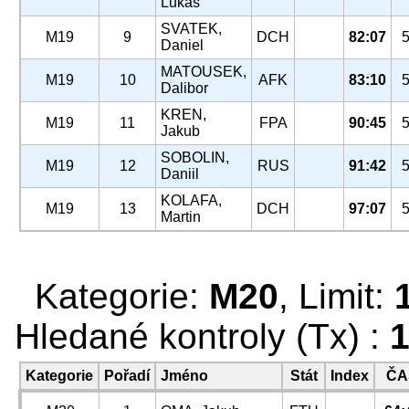
Lukas
SVATEK,
M19
9
DCH
82:07
Daniel
MATOUSEK,
M19
10
AFK
83:10
Dalibor
KREN,
M19
11
FPA
90:45
Jakub
SOBOLIN,
M19
12
RUS
91:42
Daniil
KOLAFA,
M19
13
DCH
97:07
Martin
Kategorie:
M20
, Limit:
Hledané kontroly (Tx) :
1
Kategorie
Pořadí
Jméno
Stát
Index
ČA