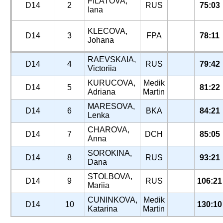
FILATOVA,
D14
2
RUS
75:03
Iana
KLECOVA,
D14
3
FPA
78:11
Johana
RAEVSKAIA,
D14
4
RUS
79:42
Victoriia
KURUCOVA,
Medik
D14
5
81:22
Adriana
Martin
MARESOVA,
D14
6
BKA
84:21
Lenka
CHAROVA,
D14
7
DCH
85:05
Anna
SOROKINA,
D14
8
RUS
93:21
Dana
STOLBOVA,
D14
9
RUS
106:21
Mariia
CUNINKOVA,
Medik
D14
10
130:10
Katarina
Martin