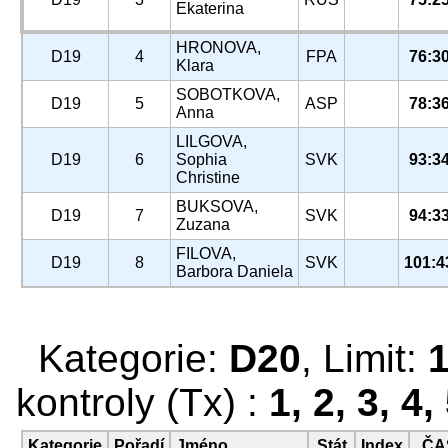
Ekaterina
HRONOVA,
D19
4
FPA
76:3
Klara
SOBOTKOVA,
D19
5
ASP
78:3
Anna
LILGOVA,
D19
6
Sophia
SVK
93:3
Christine
BUKSOVA,
D19
7
SVK
94:3
Zuzana
FILOVA,
D19
8
SVK
101:4
Barbora Daniela
Kategorie:
D20
, Limit:
kontroly (Tx) :
1, 2, 3, 4,
Kategorie
Pořadí
Jméno
Stát
Index
ČA