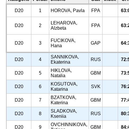
D20
1
HOROVA, Pavla
FPA
63:
LEHAROVA,
D20
2
FPA
63:
Alzbeta
FUCIKOVA,
D20
3
GAP
64:
Hana
SANNIKOVA,
D20
4
RUS
72:
Ekaterina
HIKLOVA,
D20
5
GBM
73:
Natalia
KOSUTOVA,
D20
6
SVK
76:
Katarina
BZATKOVA,
D20
7
GBM
77:
Katerina
SLADKOVA,
D20
8
RUS
80:
Kseniia
OVCHINNIKOVA,
D20
9
GBM
84: