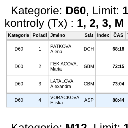
Kategorie:
D60
, Limit:
kontroly (Tx) :
1, 2, 3, M
Kategorie
Pořadí
Jméno
Stát
Index
ČAS
PATKOVA,
D60
1
DCH
68:18
Alena
FEKIACOVA,
D60
2
GBM
72:15
Maria
LATALOVA,
D60
3
GBM
73:04
Alexandra
VORACKOVA,
D60
4
ASP
88:44
Eliska
Kategorie:
M12
, Limit: