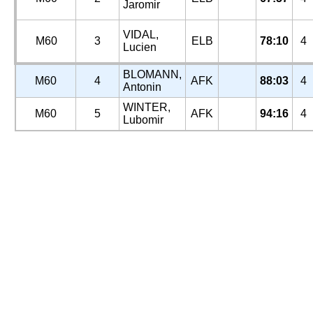
Jaromir
VIDAL,
M60
3
ELB
78:10
4
Lucien
BLOMANN,
M60
4
AFK
88:03
4
Antonin
WINTER,
M60
5
AFK
94:16
4
Lubomir