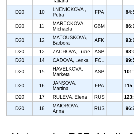
Tatiana
LNENICKOVA ,
D20
10
FPA
84:
Petra
MARECKOVA,
D20
11
GBM
86:
Michaela
MATOUSKOVA,
D20
12
AFK
93:
Barbora
D20
13
ZACHOVA, Lucie
ASP
98:
D20
14
CADOVA, Lenka
FCL
99:
HAVELKOVA,
D20
15
ASP
101
Marketa
JANSOVA,
D20
16
FPA
115
Martina
D20
17
RULEVA, Elena
RUS
123
MAIOROVA,
D20
18
RUS
96:
Anna