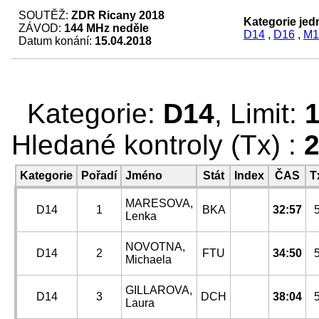
SOUTĚŽ:
ZDR Ricany 2018
Kategorie jedn
ZÁVOD:
144 MHz neděle
D14
,
D16
,
M1
Datum konání:
15.04.2018
Kategorie:
D14
, Limit:
Hledané kontroly (Tx) :
2
Kategorie
Pořadí
Jméno
Stát
Index
ČAS
T
MARESOVA,
D14
1
BKA
32:57
Lenka
NOVOTNA,
D14
2
FTU
34:50
Michaela
GILLAROVA,
D14
3
DCH
38:04
Laura