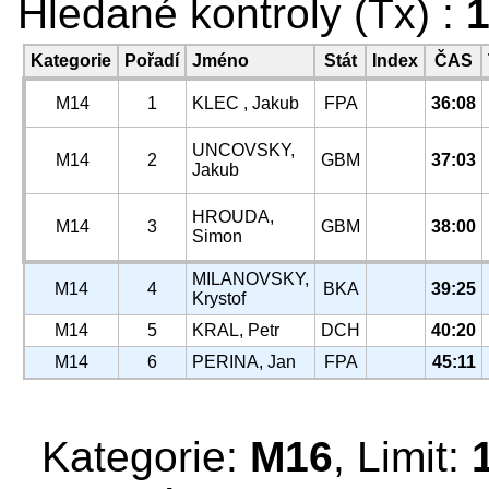
Hledané kontroly (Tx) :
1
Kategorie
Pořadí
Jméno
Stát
Index
ČAS
M14
1
KLEC , Jakub
FPA
36:08
UNCOVSKY,
M14
2
GBM
37:03
Jakub
HROUDA,
M14
3
GBM
38:00
Simon
MILANOVSKY,
M14
4
BKA
39:25
Krystof
M14
5
KRAL, Petr
DCH
40:20
M14
6
PERINA, Jan
FPA
45:11
Kategorie:
M16
, Limit: