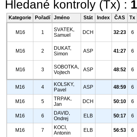
Hledané kontroly (Tx) :
1
Kategorie
Pořadí
Jméno
Stát
Index
ČAS
Tx
SVATEK,
M16
1
DCH
32:23
6
Samuel
DUKAT,
M16
2
ASP
41:27
6
Simon
SOBOTKA,
M16
3
ASP
48:52
6
Vojtech
KOLSKY,
M16
4
ASP
48:59
6
Pavel
TRPAK,
M16
5
DCH
50:10
6
Jan
DAVID,
M16
6
ELB
50:17
6
Ondrej
KOCI,
M16
7
ELB
56:53
6
Antonin