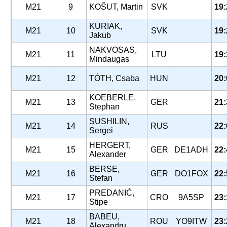
M21
9
KOŠUT, Martin
SVK
19:
KURIAK,
M21
10
SVK
19:
Jakub
NAKVOSAS,
M21
11
LTU
19:
Mindaugas
M21
12
TÓTH, Csaba
HUN
20:
KOEBERLE,
M21
13
GER
21:
Stephan
SUSHILIN,
M21
14
RUS
22:
Sergei
HERGERT,
M21
15
GER
DE1ADH
22:
Alexander
BERSE,
M21
16
GER
DO1FOX
22:
Stefan
PREDANIĆ,
M21
17
CRO
9A5SP
23:
Stipe
BABEU,
M21
18
ROU
YO9ITW
23:
Alexandru