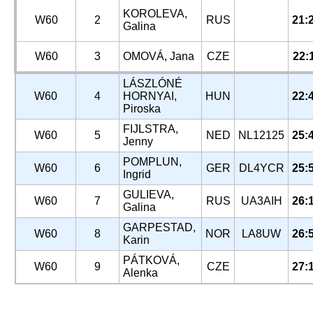
KOROLEVA,
W60
2
RUS
21:
Galina
W60
3
OMOVÁ, Jana
CZE
22:
LÁSZLÓNÉ
W60
4
HORNYAI,
HUN
22:
Piroska
FIJLSTRA,
W60
5
NED
NL12125
25:
Jenny
POMPLUN,
W60
6
GER
DL4YCR
25:
Ingrid
GULIEVA,
W60
7
RUS
UA3AIH
26:
Galina
GARPESTAD,
W60
8
NOR
LA8UW
26:
Karin
PÁTKOVÁ,
W60
9
CZE
27:
Alenka