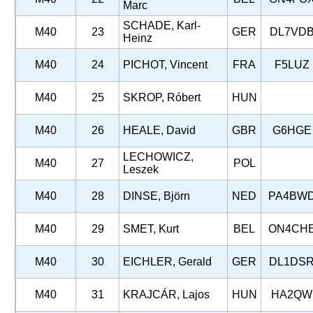
Marc
SCHADE, Karl-
M40
23
GER
DL7VD
Heinz
M40
24
PICHOT, Vincent
FRA
F5LUZ
M40
25
SKROP, Róbert
HUN
M40
26
HEALE, David
GBR
G6HGE
LECHOWICZ,
M40
27
POL
Leszek
M40
28
DINSE, Björn
NED
PA4BW
M40
29
SMET, Kurt
BEL
ON4CH
M40
30
EICHLER, Gerald
GER
DL1DS
M40
31
KRAJCÁR, Lajos
HUN
HA2QW