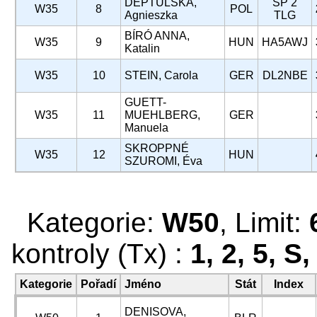
DEPTULSKA,
SP 2
W35
8
POL
Agnieszka
TLG
BÍRÓ ANNA,
W35
9
HUN
HA5AWJ
Katalin
W35
10
STEIN, Carola
GER
DL2NBE
GUETT-
W35
11
MUEHLBERG,
GER
Manuela
SKROPPNÉ
W35
12
HUN
SZUROMI, Éva
Kategorie:
W50
, Limit:
kontroly (Tx) :
1, 2, 5, S,
Kategorie
Pořadí
Jméno
Stát
Index
DENISOVA,