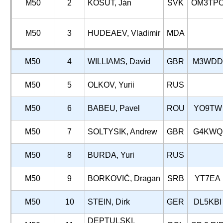
M50
2
KOŠUT, Ján
SVK
OM3TP
M50
3
HUDEAEV, Vladimir
MDA
M50
4
WILLIAMS, David
GBR
M3WDD
M50
5
OLKOV, Yurii
RUS
M50
6
BABEU, Pavel
ROU
YO9TW
M50
7
SOLTYSIK, Andrew
GBR
G4KWQ
M50
8
BURDA, Yuri
RUS
M50
9
BORKOVIĆ, Dragan
SRB
YT7EA
M50
10
STEIN, Dirk
GER
DL5KBI
DEPTULSKI,