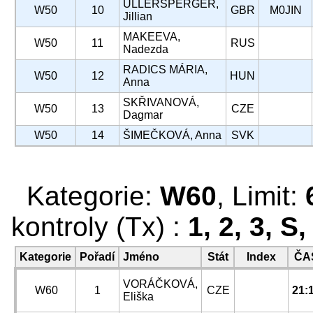
ULLERSPERGER,
W50
10
GBR
M0JIN
Jillian
MAKEEVA,
W50
11
RUS
Nadezda
RADICS MÁRIA,
W50
12
HUN
Anna
SKŘIVANOVÁ,
W50
13
CZE
Dagmar
W50
14
ŠIMEČKOVÁ, Anna
SVK
Kategorie:
W60
, Limit:
kontroly (Tx) :
1, 2, 3, S,
Kategorie
Pořadí
Jméno
Stát
Index
ČA
VORÁČKOVÁ,
W60
1
CZE
21:
Eliška