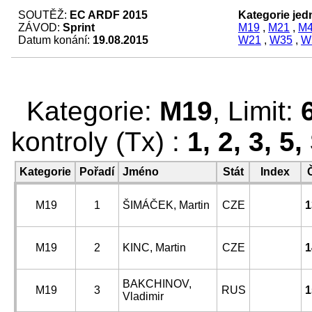
SOUTĚŽ:
EC ARDF 2015
Kategorie jedn
ZÁVOD:
Sprint
M19
,
M21
,
M
Datum konání:
19.08.2015
W21
,
W35
,
W
Kategorie:
M19
, Limit:
kontroly (Tx) :
1, 2, 3, 5,
Kategorie
Pořadí
Jméno
Stát
Index
M19
1
ŠIMÁČEK, Martin
CZE
1
M19
2
KINC, Martin
CZE
1
BAKCHINOV,
M19
3
RUS
1
Vladimir