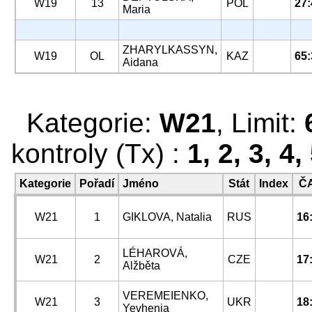
W19
13
POL
27:
Maria
ZHARYLKASSYN,
W19
OL
KAZ
65:
Aidana
Kategorie:
W21
, Limit:
kontroly (Tx) :
1, 2, 3, 4,
Kategorie
Pořadí
Jméno
Stát
Index
Č
W21
1
GIKLOVA, Natalia
RUS
16
LÉHAROVÁ,
W21
2
CZE
17
Alžběta
VEREMEIENKO,
W21
3
UKR
18
Yevhenia