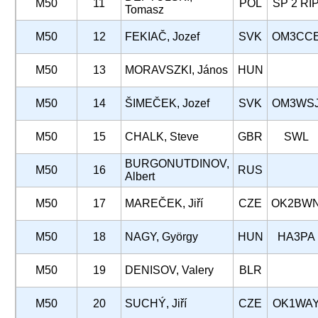
M50
11
POL
SP 2 RI
Tomasz
M50
12
FEKIAČ, Jozef
SVK
OM3CC
M50
13
MORAVSZKI, János
HUN
M50
14
ŠIMEČEK, Jozef
SVK
OM3WS
M50
15
CHALK, Steve
GBR
SWL
BURGONUTDINOV,
M50
16
RUS
Albert
M50
17
MAREČEK, Jiří
CZE
OK2BW
M50
18
NAGY, György
HUN
HA3PA
M50
19
DENISOV, Valery
BLR
M50
20
SUCHÝ, Jiří
CZE
OK1WA