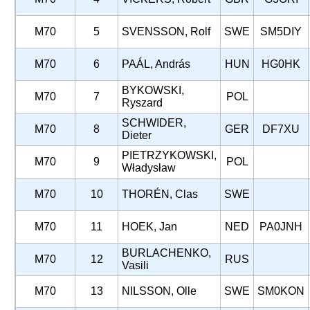
M70
5
SVENSSON, Rolf
SWE
SM5DIY
M70
6
PAÁL, András
HUN
HG0HK
BYKOWSKI,
M70
7
POL
Ryszard
SCHWIDER,
M70
8
GER
DF7XU
Dieter
PIETRZYKOWSKI,
M70
9
POL
Władysław
M70
10
THORÉN, Clas
SWE
M70
11
HOEK, Jan
NED
PA0JNH
BURLACHENKO,
M70
12
RUS
Vasili
M70
13
NILSSON, Olle
SWE
SM0KON