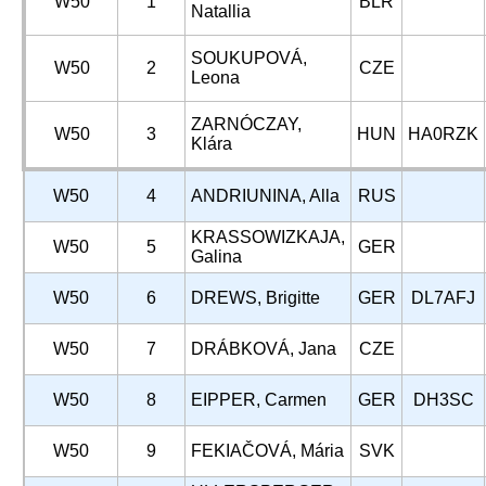
W50
1
BLR
Natallia
SOUKUPOVÁ,
W50
2
CZE
Leona
ZARNÓCZAY,
W50
3
HUN
HA0RZK
Klára
W50
4
ANDRIUNINA, Alla
RUS
KRASSOWIZKAJA,
W50
5
GER
Galina
W50
6
DREWS, Brigitte
GER
DL7AFJ
W50
7
DRÁBKOVÁ, Jana
CZE
W50
8
EIPPER, Carmen
GER
DH3SC
W50
9
FEKIAČOVÁ, Mária
SVK