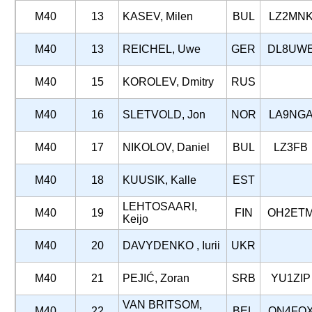
M40
13
KASEV, Milen
BUL
LZ2MN
M40
13
REICHEL, Uwe
GER
DL8UW
M40
15
KOROLEV, Dmitry
RUS
M40
16
SLETVOLD, Jon
NOR
LA9NG
M40
17
NIKOLOV, Daniel
BUL
LZ3FB
M40
18
KUUSIK, Kalle
EST
LEHTOSAARI,
M40
19
FIN
OH2ET
Keijo
M40
20
DAVYDENKO , Iurii
UKR
M40
21
PEJIĆ, Zoran
SRB
YU1ZIP
VAN BRITSOM,
M40
22
BEL
ON4FO