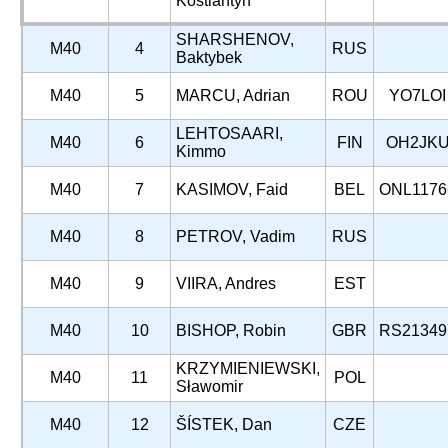
Kostiantyn
SHARSHENOV,
M40
4
RUS
Baktybek
M40
5
MARCU, Adrian
ROU
YO7LOI
LEHTOSAARI,
M40
6
FIN
OH2JK
Kimmo
M40
7
KASIMOV, Faid
BEL
ONL1176
M40
8
PETROV, Vadim
RUS
M40
9
VIIRA, Andres
EST
M40
10
BISHOP, Robin
GBR
RS21349
KRZYMIENIEWSKI,
M40
11
POL
Sławomir
M40
12
ŠÍSTEK, Dan
CZE