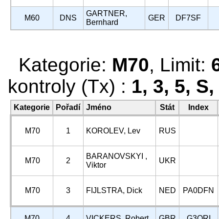
GARTNER,
M60
DNS
GER
DF7SF
Bernhard
Kategorie:
M70
, Limit:
kontroly (Tx) :
1, 3, 5, S,
Kategorie
Pořadí
Jméno
Stát
Index
M70
1
KOROLEV, Lev
RUS
BARANOVSKYI ,
M70
2
UKR
Viktor
M70
3
FIJLSTRA, Dick
NED
PA0DFN
M70
4
VICKERS, Robert
GBR
G3ORI