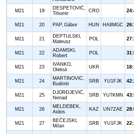
DESPETOVIĆ,
M21
19
CRO
24:
Tihomir
M21
20
PAP, Gábor
HUN
HA8MGC
26:
DEPTULSKI,
M21
21
POL
27:
Mateusz
ADAMSKI,
M21
22
POL
31:
Robert
IVANKO,
M21
23
UKR
18:
Oleksii
MARTINOVIC,
M21
24
SRB
YU1FJK
42:
Budimir
DJORDJEVIĆ,
M21
25
SRB
YU7KMN
43:
Nenad
MELDEBEK,
M21
26
KAZ
UN7ZAE
28:
Aidos
BEČEJSKI,
M21
27
SRB
YU1FJK
22:
Milan