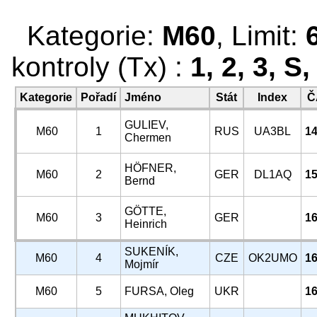
Kategorie:
M60
, Limit:
kontroly (Tx) :
1, 2, 3, S,
Kategorie
Pořadí
Jméno
Stát
Index
Č
GULIEV,
M60
1
RUS
UA3BL
14
Chermen
HÖFNER,
M60
2
GER
DL1AQ
15
Bernd
GÖTTE,
M60
3
GER
16
Heinrich
SUKENÍK,
M60
4
CZE
OK2UMO
16
Mojmír
M60
5
FURSA, Oleg
UKR
16