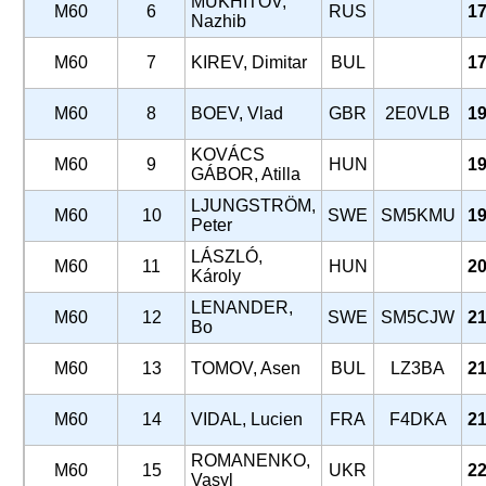
MUKHITOV,
M60
6
RUS
17
Nazhib
M60
7
KIREV, Dimitar
BUL
17
M60
8
BOEV, Vlad
GBR
2E0VLB
19
KOVÁCS
M60
9
HUN
19
GÁBOR, Atilla
LJUNGSTRÖM,
M60
10
SWE
SM5KMU
19
Peter
LÁSZLÓ,
M60
11
HUN
20
Károly
LENANDER,
M60
12
SWE
SM5CJW
21
Bo
M60
13
TOMOV, Asen
BUL
LZ3BA
21
M60
14
VIDAL, Lucien
FRA
F4DKA
21
ROMANENKO,
M60
15
UKR
22
Vasyl