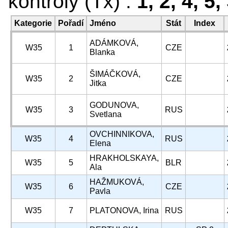
kontroly (Tx) :
1, 2, 4, 5,
Kategorie
Pořadí
Jméno
Stát
Index
ADÁMKOVÁ,
W35
1
CZE
Blanka
ŠIMÁČKOVÁ,
W35
2
CZE
Jitka
GODUNOVA,
W35
3
RUS
Svetlana
OVCHINNIKOVA,
W35
4
RUS
Elena
HRAKHOLSKAYA,
W35
5
BLR
Ala
HAŽMUKOVÁ,
W35
6
CZE
Pavla
W35
7
PLATONOVA, Irina
RUS