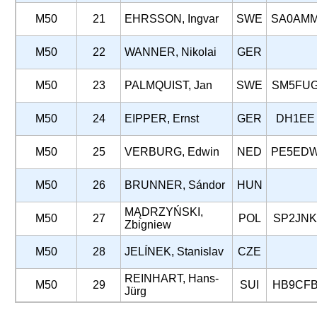
M50
21
EHRSSON, Ingvar
SWE
SA0AM
M50
22
WANNER, Nikolai
GER
M50
23
PALMQUIST, Jan
SWE
SM5FU
M50
24
EIPPER, Ernst
GER
DH1EE
M50
25
VERBURG, Edwin
NED
PE5ED
M50
26
BRUNNER, Sándor
HUN
MĄDRZYŃSKI,
M50
27
POL
SP2JNK
Zbigniew
M50
28
JELÍNEK, Stanislav
CZE
REINHART, Hans-
M50
29
SUI
HB9CF
Jürg