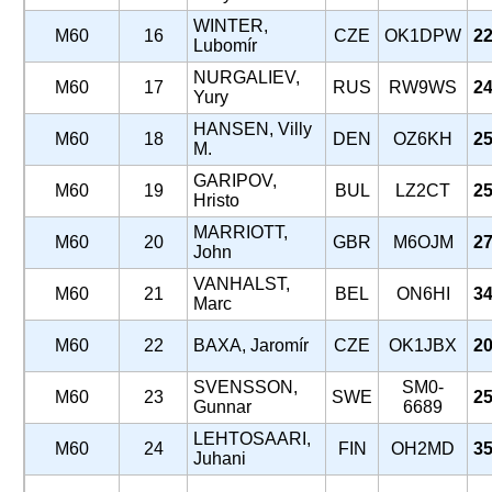
WINTER,
M60
16
CZE
OK1DPW
22
Lubomír
NURGALIEV,
M60
17
RUS
RW9WS
24
Yury
HANSEN, Villy
M60
18
DEN
OZ6KH
25
M.
GARIPOV,
M60
19
BUL
LZ2CT
25
Hristo
MARRIOTT,
M60
20
GBR
M6OJM
27
John
VANHALST,
M60
21
BEL
ON6HI
34
Marc
M60
22
BAXA, Jaromír
CZE
OK1JBX
20
SVENSSON,
SM0-
M60
23
SWE
25
Gunnar
6689
LEHTOSAARI,
M60
24
FIN
OH2MD
35
Juhani