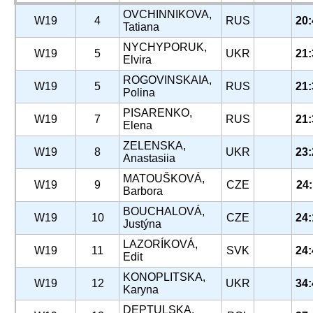
OVCHINNIKOVA,
W19
4
RUS
20:
Tatiana
NYCHYPORUK,
W19
5
UKR
21:
Elvira
ROGOVINSKAIA,
W19
5
RUS
21:
Polina
PISARENKO,
W19
7
RUS
21:
Elena
ZELENSKA,
W19
8
UKR
23:
Anastasiia
MATOUŠKOVÁ,
W19
9
CZE
24:
Barbora
BOUCHALOVÁ,
W19
10
CZE
24:
Justýna
LAZORÍKOVÁ,
W19
11
SVK
24:
Edit
KONOPLITSKA,
W19
12
UKR
34:
Karyna
DEPTULSKA,