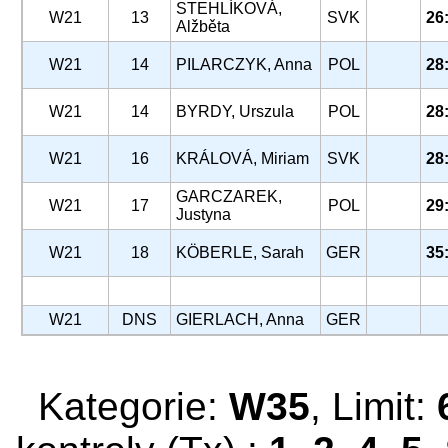
STEHLÍKOVÁ,
W21
13
SVK
26
Alžběta
W21
14
PILARCZYK, Anna
POL
28
W21
14
BYRDY, Urszula
POL
28
W21
16
KRÁLOVÁ, Miriam
SVK
28
GARCZAREK,
W21
17
POL
29
Justyna
W21
18
KÖBERLE, Sarah
GER
35
W21
DNS
GIERLACH, Anna
GER
Kategorie:
W35
, Limit: