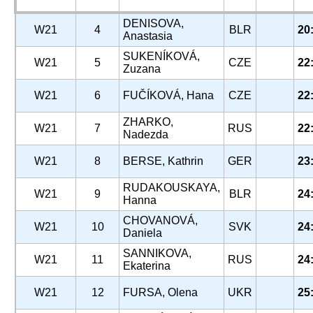
DENISOVA,
W21
4
BLR
20
Anastasia
SUKENÍKOVÁ,
W21
5
CZE
22
Zuzana
W21
6
FUČÍKOVÁ, Hana
CZE
22
ZHARKO,
W21
7
RUS
22
Nadezda
W21
8
BERSE, Kathrin
GER
23
RUDAKOUSKAYA,
W21
9
BLR
24
Hanna
CHOVANOVÁ,
W21
10
SVK
24
Daniela
SANNIKOVA,
W21
11
RUS
24
Ekaterina
W21
12
FURSA, Olena
UKR
25