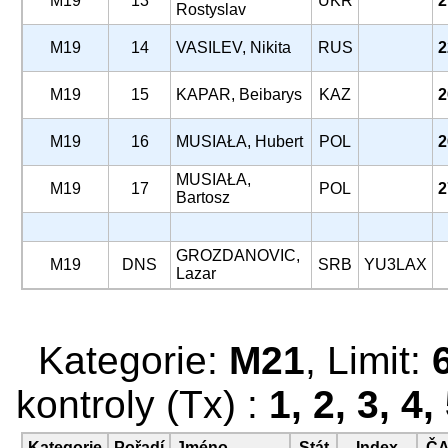
M19
13
UKR
2
Rostyslav
M19
14
VASILEV, Nikita
RUS
2
M19
15
KAPAR, Beibarys
KAZ
2
M19
16
MUSIAŁA, Hubert
POL
2
MUSIAŁA,
M19
17
POL
2
Bartosz
GROZDANOVIC,
M19
DNS
SRB
YU3LAX
Lazar
Kategorie:
M21
, Limit:
kontroly (Tx) :
1, 2, 3, 4,
Kategorie
Pořadí
Jméno
Stát
Index
Č