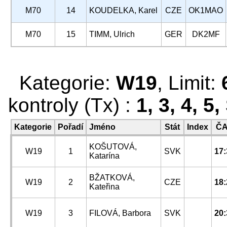
M70
14
KOUDELKA, Karel
CZE
OK1MAO
M70
15
TIMM, Ulrich
GER
DK2MF
Kategorie:
W19
, Limit:
kontroly (Tx) :
1, 3, 4, 5,
Kategorie
Pořadí
Jméno
Stát
Index
Č
KOŠUTOVÁ,
W19
1
SVK
17:
Katarína
BŽATKOVÁ,
W19
2
CZE
18:
Kateřina
W19
3
FILOVÁ, Barbora
SVK
20: