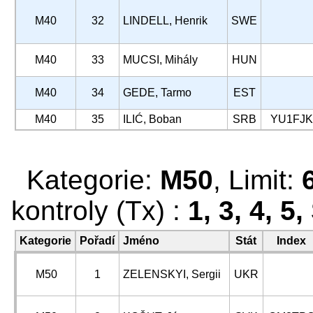
M40
32
LINDELL, Henrik
SWE
M40
33
MUCSI, Mihály
HUN
M40
34
GEDE, Tarmo
EST
M40
35
ILIĆ, Boban
SRB
YU1FJK
Kategorie:
M50
, Limit:
kontroly (Tx) :
1, 3, 4, 5,
Kategorie
Pořadí
Jméno
Stát
Index
M50
1
ZELENSKYI, Sergii
UKR