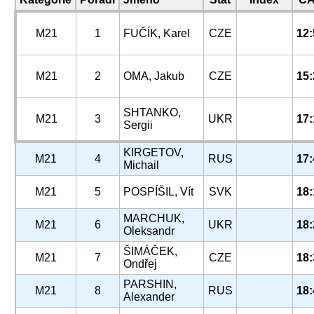
M21
1
FUČÍK, Karel
CZE
12:
M21
2
OMA, Jakub
CZE
15:
SHTANKO,
M21
3
UKR
17:
Sergii
KIRGETOV,
M21
4
RUS
17:
Michail
M21
5
POSPÍŠIL, Vít
SVK
18:
MARCHUK,
M21
6
UKR
18:
Oleksandr
ŠIMÁČEK,
M21
7
CZE
18:
Ondřej
PARSHIN,
M21
8
RUS
18:
Alexander