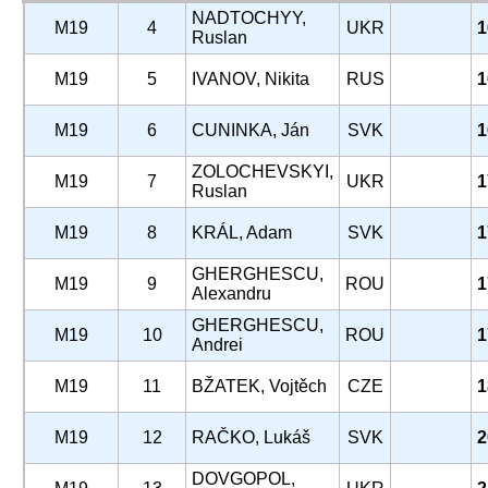
NADTOCHYY,
M19
4
UKR
1
Ruslan
M19
5
IVANOV, Nikita
RUS
1
M19
6
CUNINKA, Ján
SVK
1
ZOLOCHEVSKYI,
M19
7
UKR
1
Ruslan
M19
8
KRÁL, Adam
SVK
1
GHERGHESCU,
M19
9
ROU
1
Alexandru
GHERGHESCU,
M19
10
ROU
1
Andrei
M19
11
BŽATEK, Vojtěch
CZE
1
M19
12
RAČKO, Lukáš
SVK
2
DOVGOPOL,