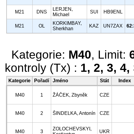
LERJEN,
M21
DNS
SUI
HB9ENL
Michael
KORKIMBAY,
M21
OL
KAZ
UN7ZAX
62:
Sherkhan
Kategorie:
M40
, Limit:
kontroly (Tx) :
1, 2, 3, 4,
Kategorie
Pořadí
Jméno
Stát
Index
M40
1
ŽÁČEK, Zbyněk
CZE
M40
2
ŠINDELKA, Antonín
CZE
ZOLOCHEVSKYI,
M40
3
UKR