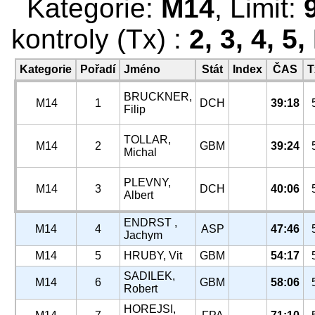
Kategorie:
M14
, Limit:
kontroly (Tx) :
2, 3, 4, 5,
Kategorie
Pořadí
Jméno
Stát
Index
ČAS
T
BRUCKNER,
M14
1
DCH
39:18
Filip
TOLLAR,
M14
2
GBM
39:24
Michal
PLEVNY,
M14
3
DCH
40:06
Albert
ENDRST ,
M14
4
ASP
47:46
Jachym
M14
5
HRUBY, Vit
GBM
54:17
SADILEK,
M14
6
GBM
58:06
Robert
HOREJSI,