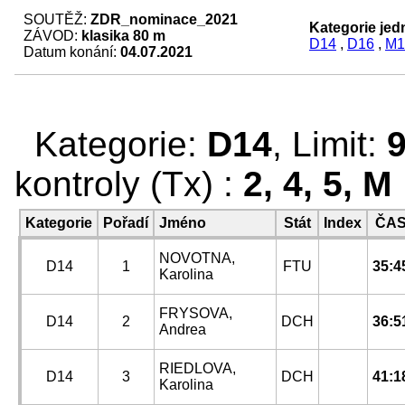
SOUTĚŽ:
ZDR_nominace_2021
Kategorie jedn
ZÁVOD:
klasika 80 m
D14
,
D16
,
M1
Datum konání:
04.07.2021
Kategorie:
D14
, Limit:
kontroly (Tx) :
2, 4, 5, M
Kategorie
Pořadí
Jméno
Stát
Index
ČA
NOVOTNA,
D14
1
FTU
35:4
Karolina
FRYSOVA,
D14
2
DCH
36:5
Andrea
RIEDLOVA,
D14
3
DCH
41:1
Karolina