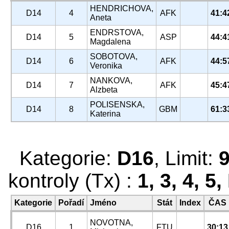
HENDRICHOVA,
D14
4
AFK
41:4
Aneta
ENDRSTOVA,
D14
5
ASP
44:4
Magdalena
SOBOTOVA,
D14
6
AFK
44:5
Veronika
NANKOVA,
D14
7
AFK
45:4
Alzbeta
POLISENSKA,
D14
8
GBM
61:3
Katerina
Kategorie:
D16
, Limit:
kontroly (Tx) :
1, 3, 4, 5,
Kategorie
Pořadí
Jméno
Stát
Index
ČAS
NOVOTNA,
D16
1
FTU
30:13