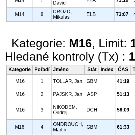
M14
7
FPA
71:10
David
DROZD,
M14
8
ELB
73:07
Mikulas
Kategorie:
M16
, Limit:
Hledané kontroly (Tx) :
1
Kategorie
Pořadí
Jméno
Stát
Index
ČAS
M16
1
TOLLAR, Jan
GBM
41:19
M16
2
PAJSKR, Jan
ASP
51:13
NIKODEM,
M16
3
DCH
56:09
Ondrej
ONDROUCH,
M16
4
GBM
61:33
Martin