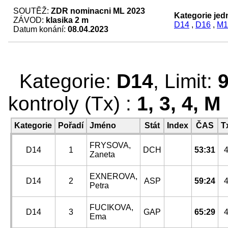
SOUTĚŽ:
ZDR nominacni ML 2023
Kategorie jedn
ZÁVOD:
klasika 2 m
D14
,
D16
,
M1
Datum konání:
08.04.2023
Kategorie:
D14
, Limit:
kontroly (Tx) :
1, 3, 4, M
Kategorie
Pořadí
Jméno
Stát
Index
ČAS
T
FRYSOVA,
D14
1
DCH
53:31
Zaneta
EXNEROVA,
D14
2
ASP
59:24
Petra
FUCIKOVA,
D14
3
GAP
65:29
Ema