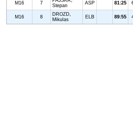
PAJSKR,
M16
7
ASP
81:25
Stepan
DROZD,
M16
8
ELB
89:55
Mikulas