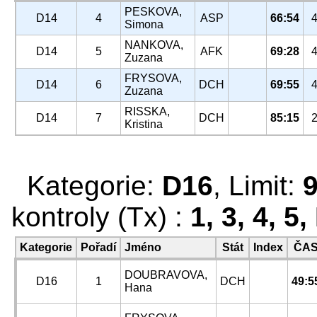
PESKOVA,
D14
4
ASP
66:54
Simona
NANKOVA,
D14
5
AFK
69:28
Zuzana
FRYSOVA,
D14
6
DCH
69:55
Zuzana
RISSKA,
D14
7
DCH
85:15
Kristina
Kategorie:
D16
, Limit:
kontroly (Tx) :
1, 3, 4, 5,
Kategorie
Pořadí
Jméno
Stát
Index
ČA
DOUBRAVOVA,
D16
1
DCH
49:5
Hana