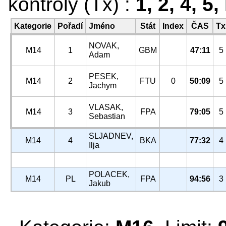
kontroly (Tx) :
1, 2, 4, 5,
Kategorie
Pořadí
Jméno
Stát
Index
ČAS
Tx
NOVAK,
M14
1
GBM
47:11
5
Adam
PESEK,
M14
2
FTU
0
50:09
5
Jachym
VLASAK,
M14
3
FPA
79:05
5
Sebastian
SLJADNEV,
M14
4
BKA
77:32
4
Ilja
POLACEK,
M14
PL
FPA
94:56
3
Jakub