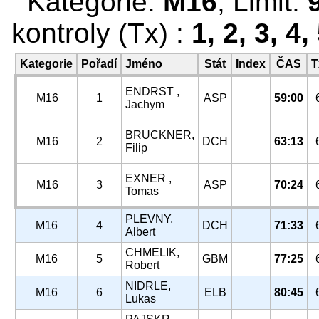
Kategorie:
M16
, Limit:
kontroly (Tx) :
1, 2, 3, 4,
Kategorie
Pořadí
Jméno
Stát
Index
ČAS
T
ENDRST ,
M16
1
ASP
59:00
Jachym
BRUCKNER,
M16
2
DCH
63:13
Filip
EXNER ,
M16
3
ASP
70:24
Tomas
PLEVNY,
M16
4
DCH
71:33
Albert
CHMELIK,
M16
5
GBM
77:25
Robert
NIDRLE,
M16
6
ELB
80:45
Lukas