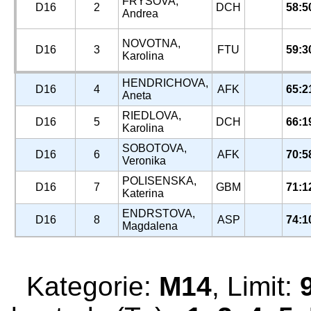
FRYSOVA,
D16
2
DCH
58:5
Andrea
NOVOTNA,
D16
3
FTU
59:3
Karolina
HENDRICHOVA,
D16
4
AFK
65:2
Aneta
RIEDLOVA,
D16
5
DCH
66:1
Karolina
SOBOTOVA,
D16
6
AFK
70:5
Veronika
POLISENSKA,
D16
7
GBM
71:1
Katerina
ENDRSTOVA,
D16
8
ASP
74:1
Magdalena
Kategorie:
M14
, Limit: