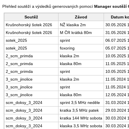
Přehled soutěží a výsledků generovaných pomocí
Manager soutěží
Soutěž
Závod
Datum ko
Krušnohorský šotek 2026
NŽ klasika 2m
30.05.2026 
Krušnohorský šotek 2026
M ČR krátká 80m
31.05.2026 
sotek_2025
sprint
06.07.2025 
sotek_2025
foxoring
05.07.2025 
2_scm_primda
klasika 2m
10.05.2025 
2_scm_primda
klasika 80m
11.05.2025 
2_scm_primda
sprint
10.05.2025 
3_scm_jinolice
klasika 2m
11.05.2024 
3_scm_jinolice
sprint
11.05.2024 
3_scm_jinolice
klasika 80m
12.05.2024 
scm_doksy_3_2024
sprint 3,5 MHz neděle
31.03.2024 
scm_doksy_3_2024
kratka 3,5 MHz patek
29.03.2024 
scm_doksy_3_2024
kratka 144 MHz sobota
30.03.2024 
scm_doksy_3_2024
klasika 3,5 MHz sobota
30.03.2024 