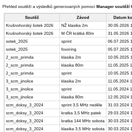
Přehled soutěží a výsledků generovaných pomocí
Manager soutěží
Soutěž
Závod
Datum ko
Krušnohorský šotek 2026
NŽ klasika 2m
30.05.2026 
Krušnohorský šotek 2026
M ČR krátká 80m
31.05.2026 
sotek_2025
sprint
06.07.2025 
sotek_2025
foxoring
05.07.2025 
2_scm_primda
klasika 2m
10.05.2025 
2_scm_primda
klasika 80m
11.05.2025 
2_scm_primda
sprint
10.05.2025 
3_scm_jinolice
klasika 2m
11.05.2024 
3_scm_jinolice
sprint
11.05.2024 
3_scm_jinolice
klasika 80m
12.05.2024 
scm_doksy_3_2024
sprint 3,5 MHz neděle
31.03.2024 
scm_doksy_3_2024
kratka 3,5 MHz patek
29.03.2024 
scm_doksy_3_2024
kratka 144 MHz sobota
30.03.2024 
scm_doksy_3_2024
klasika 3,5 MHz sobota
30.03.2024 